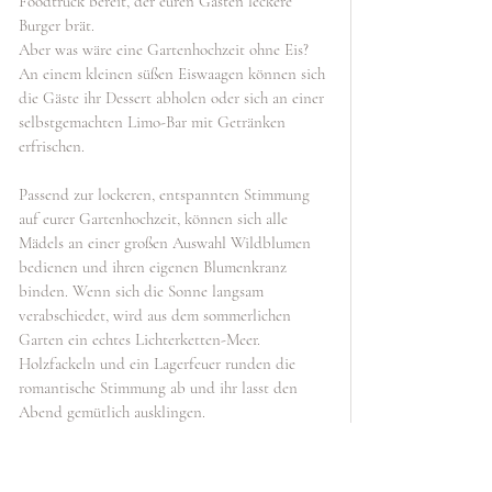
Foodtruck bereit, der euren Gästen leckere 
Burger brät. 
Aber was wäre eine Gartenhochzeit ohne Eis? 
An einem kleinen süßen Eiswaagen können sich 
die Gäste ihr Dessert abholen oder sich an einer 
selbstgemachten Limo-Bar mit Getränken 
erfrischen. 
Passend zur lockeren, entspannten Stimmung 
auf eurer Gartenhochzeit, können sich alle 
Mädels an einer großen Auswahl Wildblumen 
bedienen und ihren eigenen Blumenkranz 
binden. Wenn sich die Sonne langsam 
verabschiedet, wird aus dem sommerlichen 
Garten ein echtes Lichterketten-Meer. 
Holzfackeln und ein Lagerfeuer runden die 
romantische Stimmung ab und ihr lasst den 
Abend gemütlich ausklingen. 
Na schmeckt ihr schon den Sommer? Mhhh.... :)