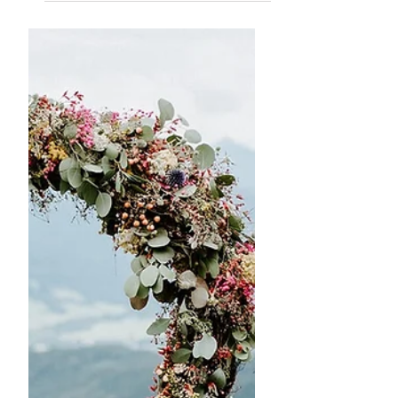
es Dekoration, Torte oder
Einladungskarten, kann meist
viel Geld sparen. Dennoch gibt
es Paare, die keine Zeit oder
ehrlicherweise vielleicht auch
keine Lust haben, viel selbst zu
machen. Auch für diese Paare
gibt es ein paar Tipps, mit
denen ihr Geld sparen könnt. 1.
Lage der Location Großstände
sind teuer! Und das nicht nur
was die Miete einer Wohnung
angeht, sondern auch die
Mieten der Hochzeitslocations
sind