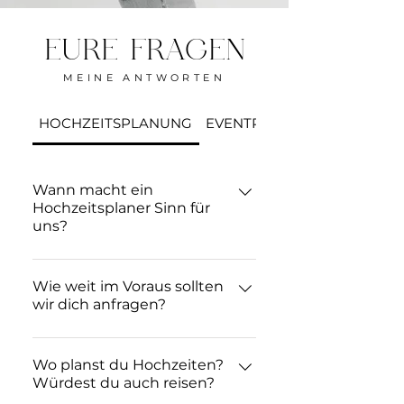
EURE FRAGEN
MEINE ANTWORTEN
HOCHZEITSPLANUNG
EVENTPLANUNG
Wann macht ein
Hochzeitsplaner Sinn für
uns?
Wenn ihr an eure
Hochzeitsplanung denkt und
Wie weit im Voraus sollten
wir dich anfragen?
an die vielen Aufgaben, die auf
euch warten, fühlt ihr euch
Da die meisten Paare in der
überfordert und schiebt die
Hauptsaison von Mai bis
Wo planst du Hochzeiten?
Planung immer weiter hinaus?
Würdest du auch reisen?
einschließlich September
Gleichzeitig wünscht ihr euch