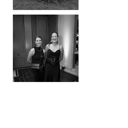
vorher genau geprüft werden.
Mir ist es bei der Empfehlung
an meine Paare generell
besonders wichtig, zwei
Aspekte zu beachten: Stil der
Arbeit: Jedes Brautpaar
wünscht sich einen anderen
Stil. Mit gezielten Fragen finde
ich heraus, welcher Stil am
besten zu euch passt.
Persönlichkeit: Ein „Hippie-
Paar“ benötigt einen anderen
Fotografen als ein „Banker-
Paar“. Es ist sehr wichtig, dass
ihr euch mit den
Dienstleistern, die auf eurer
Hochzeit arbeiten,
identifizieren könnt und euch
in ihrer Umgebung wohlfühlt