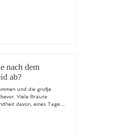
trag zur Nachhaltigkeit
ste Wenn ihr mit eurer
ur Nachhaltigkeit leisten
chten, dass diese nicht zu
lar: mehr
he nach dem
eid ab?
kommen und die große
bevor. Viele Bräute
ndheit davon, eines Tages
t ihr von Anfang an wisst,
, erzähl ich euch heute,
to: Michèle Schiermann
betermin am Wochenende