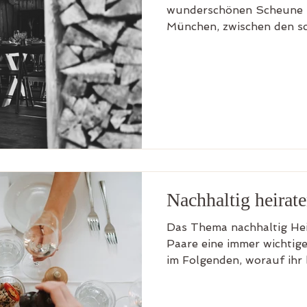
wunderschönen Scheune z
München, zwischen den s
atemberaubendsten Bergpa
wundervolle Locations. Ic
top 5 der schönsten Sche
Hochzeit im Münchner Umla
und etwas ganz Besondere
da diese Locations sehr be
empfehlen ca. 1,5 Jahre v
reservie
Nachhaltig heirat
Das Thema nachhaltig Heir
Paare eine immer wichtigere Rolle. Ic
im Folgenden, worauf ihr 
Hochzeit achten könnt. W
aus, was sich richtig anfüh