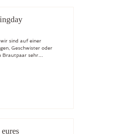
dingday
 wir sind auf einer
gen, Geschwister oder
 Brautpaar sehr
 eingespannt, dass sie von
eit entfernt sind? „Hier
r DJ ist noch gar nicht da,
ein sollte. Hat schon
s Auto geladen? Und
rste Gang, wie vereinbart,
 eures