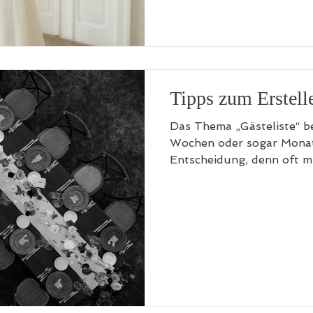
bevorzugen, empfehle ich
vorher im gewünschten B
vereinbaren. Ihr könnt eu
oder te
Tipps zum Erstelle
Das Thema „Gästeliste“ b
Wochen oder sogar Monate
Entscheidung, denn oft m
werden, um das Budget un
Location einhalten zu kö
meine drei top Tipps zu 
zusammengefasst. Foto: M
habt eure Gästeliste berei
noch unzählige Namen auf 
vielleicht eure Gäste in d
einzuteilen, u