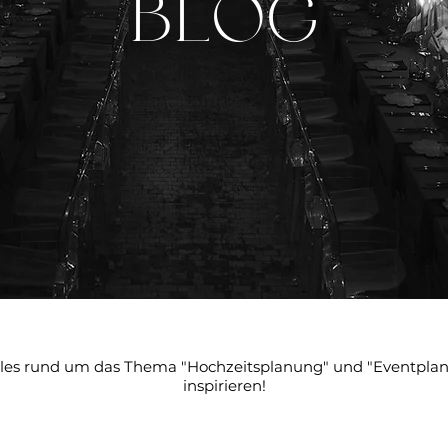
BLOG
 alles rund um das Thema "Hochzeitsplanung" und "Eventplan
inspirieren!