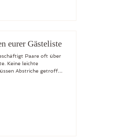
 euch diesen unbedingt
rautmodeladen zu
ren Termin meist Online
n eurer Gästeliste
eschäftigt Paare oft über
. Keine leichte
üssen Abstriche getroffen
d den Platz in der
nnen. Heute habe ich euch
diesem Thema
ichèle Schiermann Ihr
ts erstellt aber immer
der Liste? Dann hilft es
ie Kategorien A, B und C