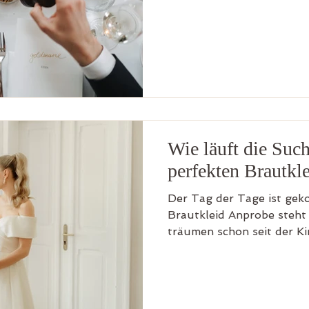
Kleinigkeiten kann ein Bei
geleistet werden. Gästeli
Gästeliste einen Beitrag z
wollt, solltet ihr darauf a
lang wird. Denn eins ist k
Wie läuft die Suc
perfekten Brautkl
Der Tag der Tage ist ge
Brautkleid Anprobe steht 
träumen schon seit der Ki
in Weiß zu heiraten. Dami
auf was ihr achten solltet
wie die Suche abläuft. Fo
Solltet ihr einen Anpro