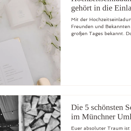
gehört in die Ein
Mit der Hochzeitseinladun
Freunden und Bekannten e
großen Tages bekannt. Do
Informationen solltet ihr
zu eurer Hochzeit auf kei
meinem Blogeintrag erfahrt
Hochzeitseinladung gehör
Rocca | Papeterie: Herzen
ich euch den Tipp geben:
Einladung immer aus der 
Die 5 schönsten S
im Münchner Um
Euer absoluter Traum ist e