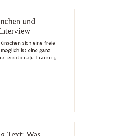
ünchen und
Interview
nschen sich eine freie
möglich ist eine ganz
 und emotionale Trauung
ndet man den richtigen
t der Weg von der
Rede aus? Stephan ist seit
 und somit ein echter
rauung. Er ist überall dort
hr euch trauen lassen
in einem Interview einig
ng Text: Was